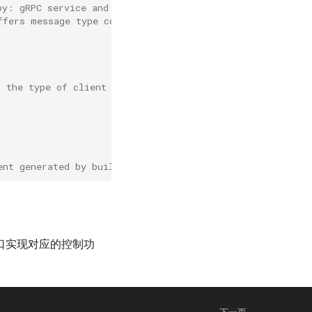
py: gRPC service and client code.
ffers message type code.
t the type of client to start. If no parameters are adde
ent generated by build, but will not delete the generate
的接口实现对应的控制功