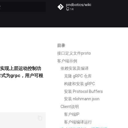
pndbotics/wiki
14
初始化搜索引擎
目录
接口定义文件proto
客户端示例
可实现上层运动控制功
依赖安装及编译
为grpc，用户可根
克隆 gRPC 仓库
构建和安装 gRPC
安装 Protocol Buffers
安装 nlohmann json
Client说明
客户端IP
客户端编译运行