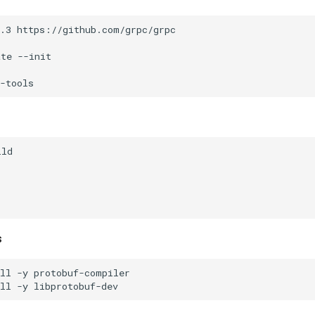
.3
ate
s
ll
-y
ll
-y