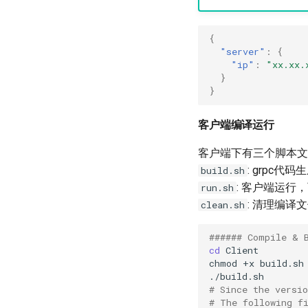
{
"server"
:
{
"ip"
:
"xx.xx.
}
}
客户端编译运行
客户端下有三个脚本文
: grpc代
build.sh
: 客户端运行，可
run.sh
: 清理编译
clean.sh
###### Compile & 
cd
chmod
+x
# Since the versi
# The following f