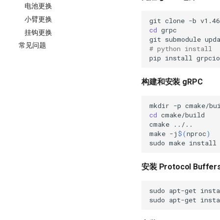
电池更换
小臂更换
git
clone
-b
v1.46
cd
挂钩更换
git
submodule
upd
常见问题
# python install
pip
install
构建和安装 gRPC
mkdir
-p
cd
cmake
make
-j
$(
nproc
)
sudo
make
安装 Protocol Buffer
sudo
apt-get
insta
sudo
apt-get
insta