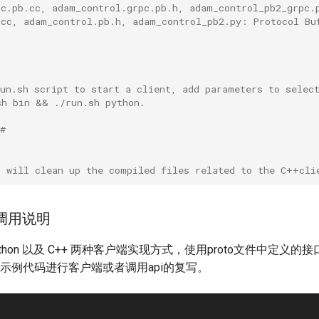
pc.pb.cc, adam_control.grpc.pb.h, adam_control_pb2_grpc.
.cc, adam_control.pb.h, adam_control_pb2.py: Protocol Bu
run.sh script to start a client, add parameters to selec
sh bin && ./run.sh python.
#
t will clean up the compiled files related to the C++cli
调用说明
thon 以及 C++ 两种客户端实现方式，使用proto文件中定义
示例代码进行客户端或者调用api的复写。