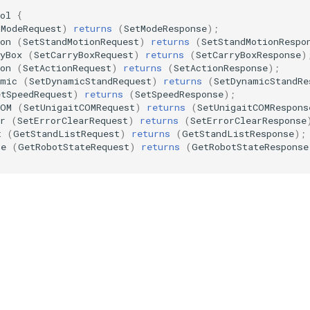
ol
{
tModeRequest
)
returns
(
SetModeResponse
);
on
(
SetStandMotionRequest
)
returns
(
SetStandMotionRespo
yBox
(
SetCarryBoxRequest
)
returns
(
SetCarryBoxResponse
)
on
(
SetActionRequest
)
returns
(
SetActionResponse
);
amic
(
SetDynamicStandRequest
)
returns
(
SetDynamicStandRe
etSpeedRequest
)
returns
(
SetSpeedResponse
);
COM
(
SetUnigaitCOMRequest
)
returns
(
SetUnigaitCOMRespons
r
(
SetErrorClearRequest
)
returns
(
SetErrorClearResponse
t
(
GetStandListRequest
)
returns
(
GetStandListResponse
);
te
(
GetRobotStateRequest
)
returns
(
GetRobotStateResponse