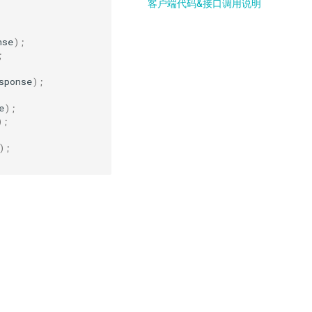
客户端代码&接口调用说明
nse
);
;
sponse
);
e
);
);
);