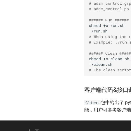
# adam_control.gr
# adam_control.pb
###### Run ######
chmod
+x
# When using the 
# Example: ./run.
###### Clean #####
chmod
+x
# The clean scrip
客户端代码&接口
包中给出了 py
Client
能，用户可参考客户端