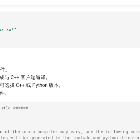
xx.xx*"
件。
码生成与 C++ 客户端编译。
选择 C++ 或 Python 版本。
文件。
Build ######
on of the proto compiler may vary, use the following com
iles will be generated in the include and python directo