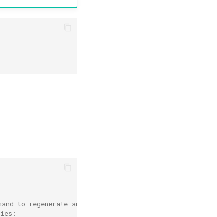
mand to regenerate and replace files locally on the clie
ries: