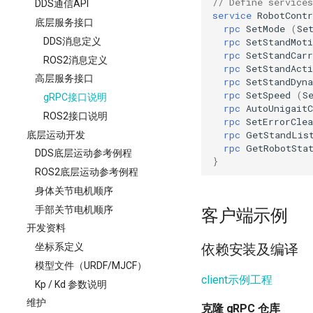
// Define services
DDS通信API
service
RobotContr
底层服务接口
rpc
SetMode
(
Se
rpc
SetStandMoti
DDS消息定义
rpc
SetStandCarr
ROS2消息定义
rpc
SetStandActi
高层服务接口
rpc
SetStandDyn
rpc
SetSpeed
(
S
gRPC接口说明
rpc
AutoUnigait
ROS2接口说明
rpc
SetErrorClea
rpc
GetStandLis
底层运动开发
rpc
GetRobotSta
DDS底层运动参考例程
}
ROS2底层运动参考例程
身体关节电机顺序
手部关节电机顺序
客户端示例
开发资料
坐标系定义
依赖安装及编译
模型文件（URDF/MJCF）
client示例工程
Kp / Kd 参数说明
维护
克隆 gRPC 仓库