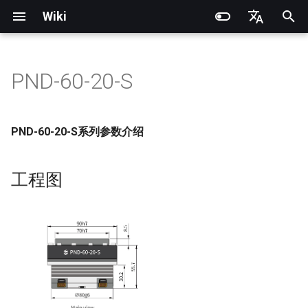
Wiki
正
English
在
简体中文
PND-60-20-S
产品说明
产品说明
产品说明
产品说明
安装配置
快速开始
工程图
PNDrive C++ SDK
RCU-4
PND灵巧手
PNDbotics 官方术语库
快速开始
SDK概述
DDS通信API
DDS底层运动参考例程
坐标系定义
电池更换
快速开始
SDK概述
DDS消息定义
身体关节电机顺序
机器人坐标系
数据录制与回放
Noitom PN Link
从源代码构建
Train
PDS操作说明
初
始
操作指南
操作指南
快速开始
操作指南
Adam Lite 示例
执行器网络连接
基本参数表（电机输出端）
PNDrive Python SDK
RCU-8
因时灵巧手
PNDbotics 学院
遥控说明
软件架构说明
底层服务接口
ROS2底层运动参考例程
模型文件（URDF/MJCF）
小臂更换
遥控说明
软件架构说明
ROS2消息定义
手部关节电机顺序
Meta Quest 3 / 3S
开启机器人第一视角
Play
PMC操作说明
PND-60-20-S系列参数介绍
化
应用开发
应用开发
Foxglove进阶操作
软件升级
执行器操作说明
执行器参数表（执行器输出
RCU-16
智元灵犀X1 OmniPicker
关于 PNDbotics
快速开发（仿真）
高层服务接口
身体关节电机顺序
Kp / Kd 参数说明
挂钩更换
Adam-U Ultra
快速开发（仿真）
PICO 4 Ultra Enterprise
Sim2Sim
搜
工程图
端）
软件服务接口
软件服务接口
FAQ
开发者指南
执行器参数说明
PNDEncoder
大寰PGC夹爪
快速开发（真机）
手部关节电机顺序
快速开发（真机）
Sim2Real
索
接口定义
引
底层运动开发
底层运动开发
FAQ
PNDEncoderR
星动X-Hand 1
软件升级
擎
电源接口为XT30
开发资料
开发资料
PNDEncoderT
傲意ROH-AP001
通信复合Type—C引脚定义
维护
PNDhoist
傲意ROH-A002