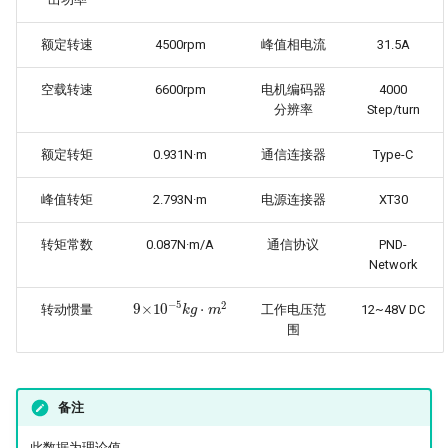
额定转速
4500rpm
峰值相电流
31.5A
空载转速
6600rpm
电机编码器
4000
分辨率
Step/turn
额定转矩
0.931N·m
通信连接器
Type-C
峰值转矩
2.793N·m
电源连接器
XT30
转矩常数
0.087N·m/A
通信协议
PND-
Network
9
×
10
−
5
k
g
·
m
2
转动惯量
工作电压范
12~48V DC
围
备注
此数据为理论值