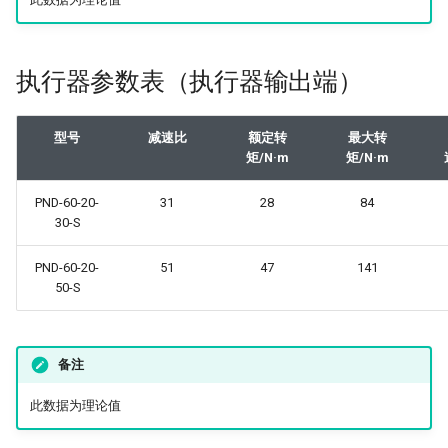
执行器参数表（执行器输出端）
型号
减速比
额定转
最大转
矩/N·m
矩/N·m
PND-60-20-
31
28
84
30-S
PND-60-20-
51
47
141
50-S
备注
此数据为理论值