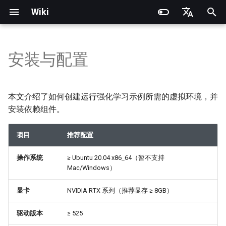
Wiki
正
English
在
简体中文
安装与配置
产品说明
产品说明
产品说明
产品说明
1. 创建虚拟环境
Train
产品说明
RCU-4
PND灵巧手
PNDbotics 官方术语库
快速开始
SDK概述
DDS通信API
DDS底层运动参考例程
坐标系定义
电池更换
快速开始
SDK概述
DDS消息定义
身体关节电机顺序
机器人坐标系
数据录制与回放
Noitom PN Link
从源代码构建
快速开始
PND-20-08-S
PNDrive C++ SDK
初
始
操作指南
操作指南
快速开始
操作指南
2. 安装 PyTorch
Play
操作指南
RCU-8
因时灵巧手
PNDbotics 学院
遥控说明
软件架构说明
底层服务接口
ROS2底层运动参考例程
模型文件（URDF/MJCF）
小臂更换
遥控说明
软件架构说明
ROS2消息定义
手部关节电机顺序
Meta Quest 3 / 3S
开启机器人第一视角
执行器网络连接
PND-20-14A-S
PNDrive Python SDK
本文介绍了如何创建运行强化学习示例所需的虚拟环境，并
化
安装依赖组件。
应用开发
应用开发
Foxglove进阶操作
软件升级
3. 安装 Isaac Gym
Sim2Sim
执行器介绍
RCU-16
智元灵犀X1 OmniPicker
关于 PNDbotics
快速开发（仿真）
高层服务接口
身体关节电机顺序
Kp / Kd 参数说明
挂钩更换
Adam-U Ultra
快速开发（仿真）
PICO 4 Ultra Enterprise
执行器操作说明
PND-30-14A-S
搜
项目
推荐配置
软件服务接口
软件服务接口
FAQ
开发者指南
4. 安装 rsl_rl
Sim2Real
软件开发
PNDEncoder
大寰PGC夹爪
快速开发（真机）
手部关节电机顺序
快速开发（真机）
执行器参数说明
PND-50-14-S
索
操作系统
≥ Ubuntu 20.04 x86_64（暂不支持
引
底层运动开发
底层运动开发
FAQ
5. 安装 pillow
FAQ
PNDEncoderR
星动X-Hand 1
软件升级
PND-50-6F5S-P
Mac/Windows）
擎
显卡
NVIDIA RTX 系列（推荐显存 ≥ 8GB）
开发资料
开发资料
6. 安装 pnd_rl_gym
PNDEncoderT
傲意ROH-AP001
PND-60-17-S
驱动版本
≥ 525
维护
7. 安装 pnd_sdk_python（可
PNDhoist
傲意ROH-A002
PND-60-20-S