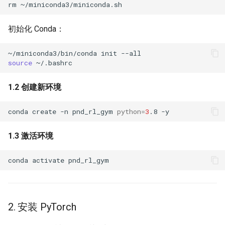
rm
初始化 Conda：
~/miniconda3/bin/conda
init
source
1.2 创建新环境
conda
create
-n
pnd_rl_gym
python
=
3
.8
1.3 激活环境
conda
activate
2. 安装 PyTorch