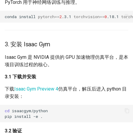
PyTorch 用于神经网络训练与推理。
conda
install
pytorch
==
2
.3.1
torchvision
==
0
.18.1
torch
3. 安装 Isaac Gym
Isaac Gym 是 NVIDIA 提供的 GPU 加速物理仿真平台，是本
项目训练过程的核心。
3.1 下载并安装
下载
Isaac Gym Preview 4
仿真平台，解压后进入 python 目
录安装：
cd
pip
install
-e
3.2 验证