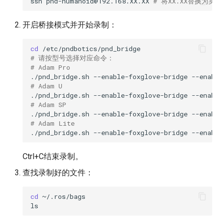
ssh
pnd-humanoid@192.168.XX.XX
# 将XX.XX替换为
常见问题
PND-80-20-S
开启桥接模式并开始录制：
PND-80-25-S
cd
/etc/pndbotics/pnd_bridge
# 请按型号选择对应命令：
PND-130-7F-P
# Adam Pro
./pnd_bridge.sh
--enable-foxglove-bridge
--enabl
# Adam U
PND-130A-7F-P
./pnd_bridge.sh
--enable-foxglove-bridge
--enabl
# Adam SP
./pnd_bridge.sh
--enable-foxglove-bridge
--enabl
# Adam Lite
./pnd_bridge.sh
--enable-foxglove-bridge
--enabl
Ctrl+C结束录制。
查找录制好的文件：
cd