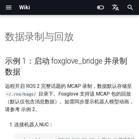
Wiki
正
English
在
简体中文
数据录制与回放
产品说明
产品说明
示例 1：启动
产品说明
安装配置
产品说明
RCU-4
PND灵巧手
PNDbotics 官方术语库
快速开始
SDK概述
DDS通信API
DDS底层运动参考例程
坐标系定义
电池更换
快速开始
SDK概述
DDS消息定义
身体关节电机顺序
机器人坐标系
Noitom PN Link
从源代码构建
Train
快速开始
PND-20-08-S
PNDrive C++ SDK
初
foxglove_bridge 并录制数据
始
操作指南
操作指南
操作指南
Adam Lite 示例
操作指南
RCU-8
因时灵巧手
PNDbotics 学院
遥控说明
软件架构说明
底层服务接口
ROS2底层运动参考例程
模型文件（URDF/MJCF）
小臂更换
遥控说明
软件架构说明
ROS2消息定义
手部关节电机顺序
Meta Quest 3 / 3S
开启机器人第一视角
Play
执行器网络连接
PND-20-14A-S
PNDrive Python SDK
示例 1：启动 foxglove_bridge 并录制
示例 2：本地回放 MCAP 包及
化
数据
加载机器人模型
应用开发
应用开发
软件升级
执行器介绍
RCU-16
智元灵犀X1 OmniPicker
关于 PNDbotics
快速开发（仿真）
高层服务接口
身体关节电机顺序
Kp / Kd 参数说明
挂钩更换
Adam-U Ultra
快速开发（仿真）
PICO 4 Ultra Enterprise
Sim2Sim
执行器操作说明
PND-30-14A-S
搜
远程开启 ROS 2 完整话题的 MCAP 录制，数据默认存储至
软件服务接口
软件服务接口
开发者指南
软件开发
PNDEncoder
大寰PGC夹爪
快速开发（真机）
手部关节电机顺序
快速开发（真机）
Sim2Real
执行器参数说明
PND-50-14-S
索
目录下。Foxglove 支持该 MCAP 包的回放
~/.ros/bags/
引
（默认仅包含消息数据）。如需同步显示机器人模型动画，
底层运动开发
底层运动开发
FAQ
FAQ
PNDEncoderR
星动X-Hand 1
软件升级
PND-50-6F5S-P
请参考 示例 2。
擎
开发资料
开发资料
PNDEncoderT
傲意ROH-AP001
PND-60-17-S
连接机器人NUC：
维护
PNDhoist
傲意ROH-A002
PND-60-20-S