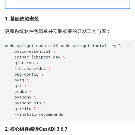
常见问题
PND-80-20-S
1. 基础依赖安装
PND-80-25-S
更新系统软件包清单并安装必要的开发工具与库：
PND-130-7F-P
sudo
apt-get
update
&&
sudo
apt-get
install
-y
\
build-essential
\
PND-130A-7F-P
coinor-libipopt-dev
\
gfortran
\
liblapack-dev
\
pkg-config
\
swig
\
git
\
cmake
\
python3
\
python3-pip
\
git-lfs
\
2. 核心组件编译CasADi 3.6.7