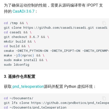
为了确保运动控制的性能，需要从源码编译带有 IPOPT 支
持的
CasADi 3.6.7
：
cd
/tmp
&&
\
git
clone
https://github.com/casadi/casadi.git
casadi
cd
casadi
&&
\
git
checkout
3
.6.7
&&
\
mkdir
build
&&
\
cd
build
&&
\
cmake
-DWITH_PYTHON
=
ON
-DWITH_IPOPT
=
ON
-DWITH_OPENMP
make
-j
$(
nproc
)
&&
\
sudo
make
install
&&
\
sudo
3. 遥操作仓库配置
获取
pnd_teleoperation
源码并配置 Python 虚拟环境：
cd
git
lfs
clone
cd