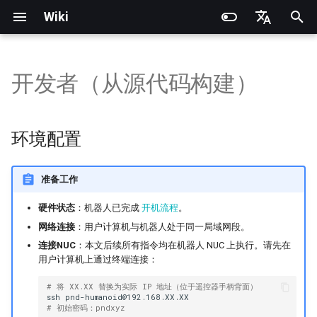
Wiki
正
English
在
简体中文
开发者（从源代码构建）
产品说明
产品说明
产品说明
Noitom PN Link
环境配置
安装配置
产品说明
RCU-4
PND灵巧手
PNDbotics 官方术语库
快速开始
SDK概述
DDS通信API
DDS底层运动参考例程
坐标系定义
电池更换
快速开始
SDK概述
DDS消息定义
身体关节电机顺序
机器人坐标系
数据录制与回放
Train
快速开始
PND-20-08-S
PNDrive C++ SDK
初
始
操作指南
操作指南
快速开始
Meta Quest 3 / 3S
编译与运行
Adam Lite 示例
操作指南
RCU-8
因时灵巧手
PNDbotics 学院
遥控说明
软件架构说明
底层服务接口
ROS2底层运动参考例程
模型文件（URDF/MJCF）
小臂更换
遥控说明
软件架构说明
ROS2消息定义
手部关节电机顺序
Play
执行器网络连接
PND-20-14A-S
PNDrive Python SDK
环境配置
化
应用开发
应用开发
Foxglove进阶操作
PICO 4 Ultra Enterprise
执行器介绍
RCU-16
智元灵犀X1 OmniPicker
关于 PNDbotics
快速开发（仿真）
高层服务接口
身体关节电机顺序
Kp / Kd 参数说明
挂钩更换
Adam-U Ultra
快速开发（仿真）
Sim2Sim
执行器操作说明
PND-30-14A-S
搜
准备工作
软件服务接口
软件服务接口
FAQ
软件开发
PNDEncoder
大寰PGC夹爪
快速开发（真机）
手部关节电机顺序
快速开发（真机）
Sim2Real
执行器参数说明
PND-50-14-S
索
硬件状态
：机器人已完成
开机流程
。
引
网络连接
：用户计算机与机器人处于同一局域网段。
底层运动开发
底层运动开发
FAQ
PNDEncoderR
星动X-Hand 1
软件升级
PND-50-6F5S-P
连接NUC
：本文后续所有指令均在机器人 NUC 上执行。请先在
擎
用户计算机上通过终端连接：
开发资料
开发资料
PNDEncoderT
傲意ROH-AP001
PND-60-17-S
# 将 XX.XX 替换为实际 IP 地址（位于遥控器手柄背面）
ssh
pnd-humanoid@192.168.XX.XX
维护
PNDhoist
傲意ROH-A002
PND-60-20-S
# 初始密码：pndxyz